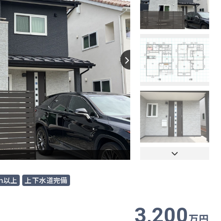
【間取り】
ｍ以上
上下水道完備
3,200
万円