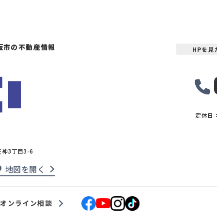
接道6ｍ以上
オール
坂市の不動産情報
HPを
定休日
天神3丁目3-6
地図を開く
オンライン相談