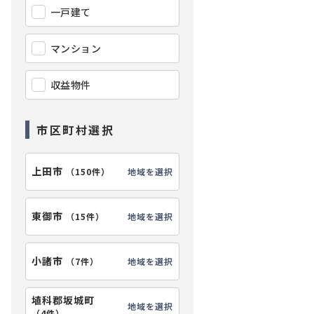
一戸建て
マンション
収益物件
市区町村選択
上田市
地域を選択
（
150件
）
東御市
地域を選択
（
15件
）
【外観】
小諸市
地域を選択
（
7件
）
埴科郡坂城町
地域を選択
（
4件
）