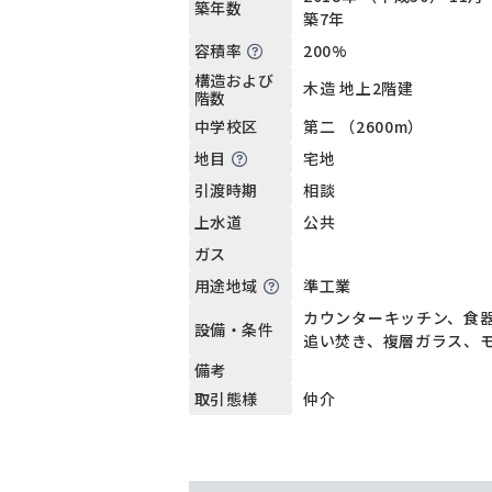
築年数
築7年
200%
容積率
構造および
木造 地上2階建
階数
第二 （2600m）
中学校区
宅地
地目
相談
引渡時期
公共
上水道
ガス
準工業
用途地域
カウンターキッチン、食
設備・条件
追い焚き、複層ガラス、
備考
仲介
取引態様