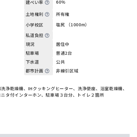
60%
建ぺい率
所有権
土地権利
塩尻 （1000m）
小学校区
私道負担
居住中
現況
普通2台
駐車場
公共
下水道
非線引区域
都市計画
器洗浄乾燥機、IHクッキングヒーター、洗浄便座、浴室乾燥機、
モニタ付インターホン、駐車場３台分、トイレ２箇所