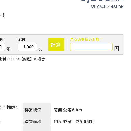
35.06坪
4SLDK
件！
間
金利
月々の
支払い金額
計算
円
年
%
金利1.000%（変動）の場合
で 徒歩3
南側 公道6.0m
接道状況
坪）
115.93㎡ （35.06坪）
建物面積