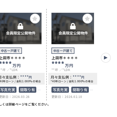
中古一戸建て
中古一戸建て
中古一
上田市＊＊＊＊
上田市＊＊＊＊
上田市
****
****
****
万円
万円
**坪
*LDK
**坪
*LDK
**坪
*
****
****
月々支払例：
月々支払例：
月々支
円
円
*40年ローン / 金利1.000%の場合
*40年ローン / 金利1.000%の場合
*40年ロー
写真充実
間取り有
写真充実
間取り有
間取り
更新日：2026.03.26
更新日：2026.02.10
更新日：2
駅徒歩10分以内
築10年以内
南向き
リフォ
しくは詳細ページをご覧ください。
駐車場2台可
ペット可
上下水
ペット可
50坪以上
オール