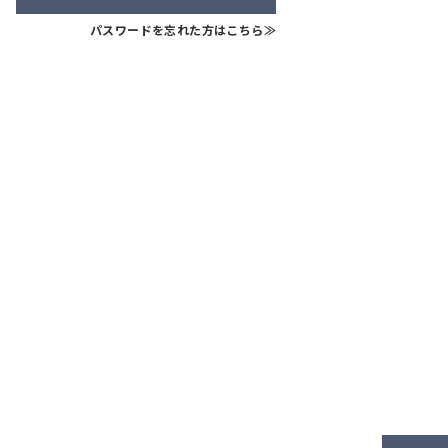
パスワードを忘れた方はこちら≫
中古一戸建て
戸建て
上田市＊＊＊＊
＊＊＊＊
****
万円
万円
**坪
*LDK
LDK
****
****
月々支払例：
円
払例：
円
*40年ローン / 金利1.000%の場合
ン / 金利1.000%の場合
間取り有
南向き
有
更新日：2025.11.28
026.02.07
駐車場2台可
ーム済
道完備
電化