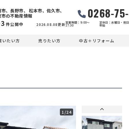
0268-75
田市、長野市、 松本市、佐久市、
坂市の不動産情報
93
営業時間：9:00〜
定休日：水曜日・祝日
件公開中
2026.08.08更新
17:30
年始
買いたい方
売りたい方
中古＋リフォーム
1
/24