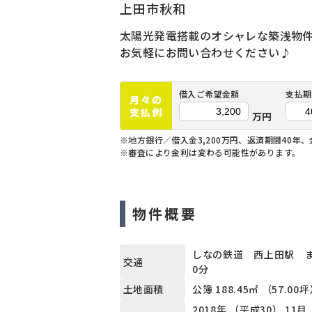
上田市秋和
太陽光発電搭載のオシャレな築浅物
お気軽にお問い合わせください♪
借入ご希望金額
支払期
月々の
支払例
万円
※地方銀行／借入金3,200万円、返済期間40年、
※審査により金利は変わる可能性があります。
物件概要
しなの鉄道 西上田駅 ま
交通
0分
公簿 188.45㎡ （57.00
土地面積
2018年 （平成30） 11月