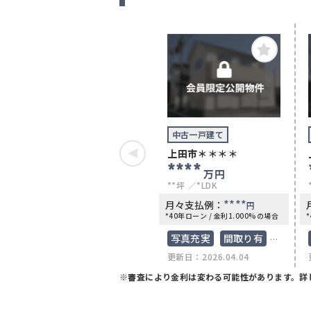
中古一戸建て
上田市＊＊＊＊
****
万円
**坪
*LDK
****
月々支払例：
円
*40年ローン / 金利1.000%の場合
写真充実
間取り有
更新日：2026.04.04
築10年以内
※審査により金利は変わる可能性があります。
詳
駐車場2台可
ペット可
50坪以上