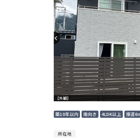
【外観】
築10年以内
南向き
4LDK以上
接道6
所在地