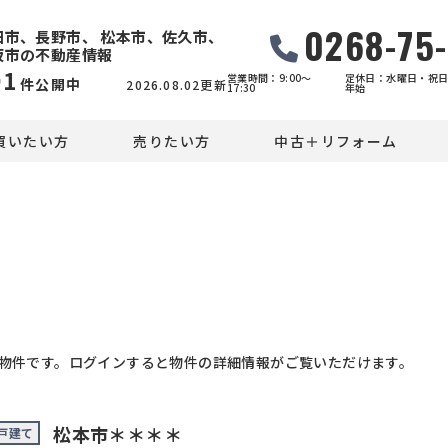
0268-75
田市、長野市、 松本市、佐久市、
坂市の不動産情報
91
営業時間：9:00〜
定休日：水曜日・祝日
件公開中
2026.08.02更新
17:30
年始
買いたい方
売りたい方
中古＋リフォーム
物件です。ログインすると物件の詳細情報がご覧いただけます。
松本市＊＊＊＊
戸建て