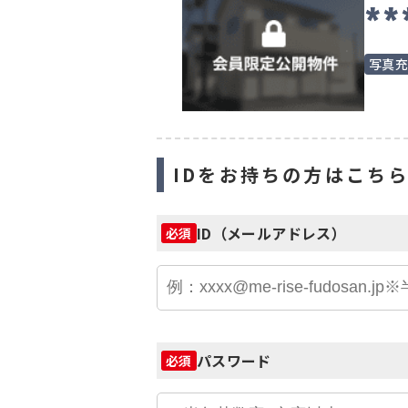
**
写真
IDをお持ちの方はこち
ID（メールアドレス）
必須
パスワード
必須