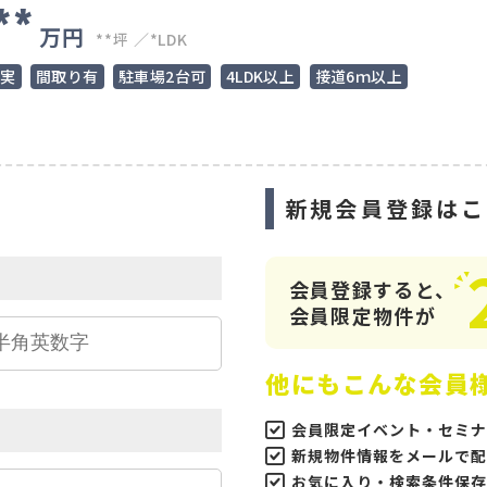
**
万円
**坪
*LDK
充実
間取り有
駐車場2台可
4LDK以上
接道6ｍ以上
ら
新規会員登録はこ
会員登録すると、
会員限定物件が
他にもこんな会員
会員限定イベント・セミナ
新規物件情報をメールで配
お気に入り・検索条件保存