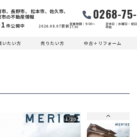
0268-75
田市、長野市、 松本市、佐久市、
坂市の不動産情報
91
営業時間：9:00〜
定休日：水曜日・祝日
件公開中
2026.08.07更新
17:30
年始
買いたい方
売りたい方
中古＋リフォーム
1
/20