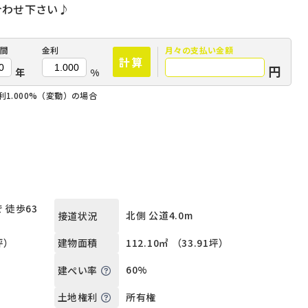
合わせ下さい♪
間
金利
月々の
支払い金額
計算
円
年
%
1.000%（変動）の場合
 徒歩63
北側 公道4.0m
接道状況
5坪）
112.10㎡ （33.91坪）
建物面積
60%
建ぺい率
所有権
土地権利