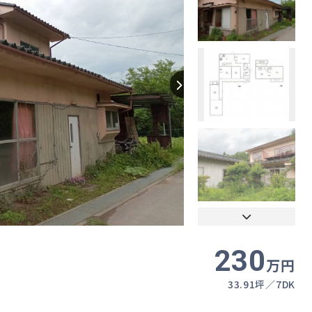
【間取り】
230
万円
33.91坪
7DK