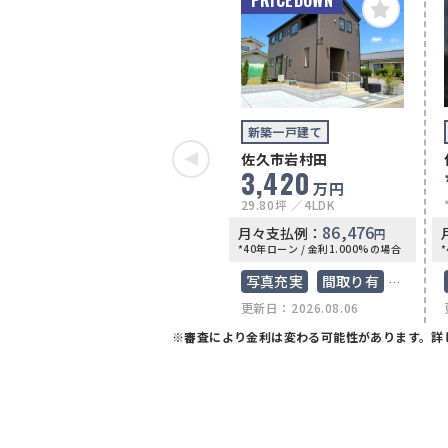
新築一戸建て
佐久市岩村田
3,420
万円
29.80坪
4LDK
86,476
月々支払例：
円
*40年ローン / 金利1.000%の場合
写真充実
間取り有
更新日：2026.08.06
南向き
上下水道完備
※審査により金利は変わる可能性があります。
詳