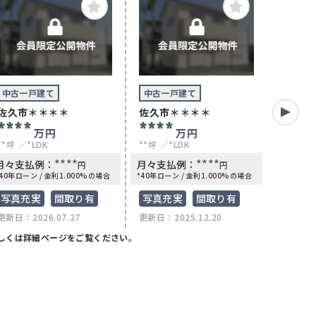
中古一戸建て
中古一戸建て
中古一
佐久市＊＊＊＊
佐久市＊＊＊＊
佐久市
****
****
1,6
万円
万円
**坪
*LDK
**坪
*LDK
70.53坪
****
****
月々支払例：
月々支払例：
月々支
円
円
*40年ローン / 金利1.000%の場合
*40年ローン / 金利1.000%の場合
*40年ロー
写真充実
間取り有
写真充実
間取り有
写真充
更新日：2026.07.27
更新日：2025.12.20
更新日：2
リフォ
しくは詳細ページをご覧ください。
4LDK