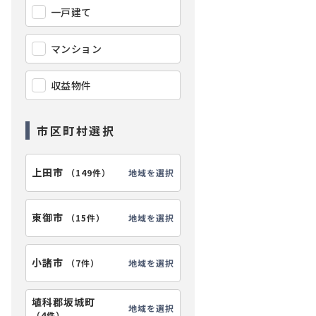
一戸建て
マンション
収益物件
市区町村選択
上田市
地域を選択
（
149件
）
東御市
地域を選択
（
15件
）
小諸市
地域を選択
（
7件
）
埴科郡坂城町
地域を選択
（
4件
）