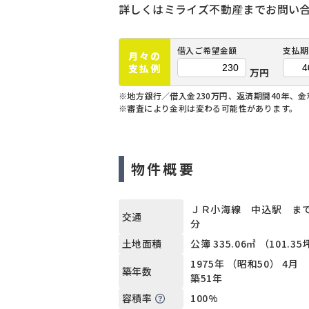
詳しくはミライズ不動産までお問い
借入ご希望金額
支払期
月々の
支払例
万円
※地方銀行／借入金230万円、返済期間40年、金利
※審査により金利は変わる可能性があります。
物件概要
ＪＲ小海線 中込駅 まで
交通
分
公簿 335.06㎡ （101.3
土地面積
1975年 （昭和50） 4月
築年数
築51年
100%
容積率