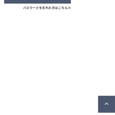
パスワードを忘れた方はこちら≫
中古一戸建て
戸建て
佐久市入澤
臼田
780
80
万円
万円
35.15坪
5DK
6SLDK
19,722
42,479
月々支払例：
円
払例：
円
*40年ローン / 金利1.000%の場合
ン / 金利1.000%の場合
写真充実
間取り有
実
間取り有
更新日：2026.03.31
026.03.31
駐車場2台可
ーム済
以上