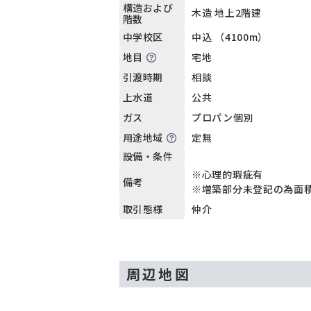
構造および
木造 地上2階建
階数
中込 （4100m）
中学校区
宅地
地目
相談
引渡時期
公共
上水道
プロパン個別
ガス
定無
用途地域
設備・条件
※心理的瑕疵有
備考
※増築部分未登記の為面
仲介
取引態様
周辺地図