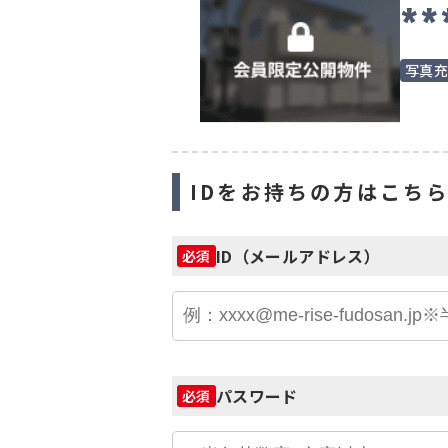
**
写真
IDをお持ちの方はこち
ID（メールアドレス）
必須
パスワード
必須