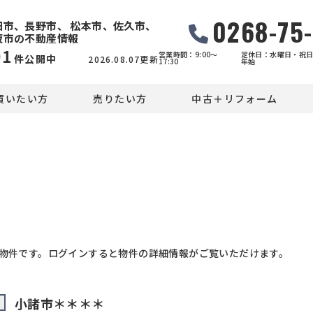
0268-75
田市、長野市、 松本市、佐久市、
坂市の不動産情報
91
営業時間：9:00〜
定休日：水曜日・祝日
件公開中
2026.08.07更新
17:30
年始
買いたい方
売りたい方
中古＋リフォーム
物件です。ログインすると物件の詳細情報がご覧いただけます。
小諸市＊＊＊＊