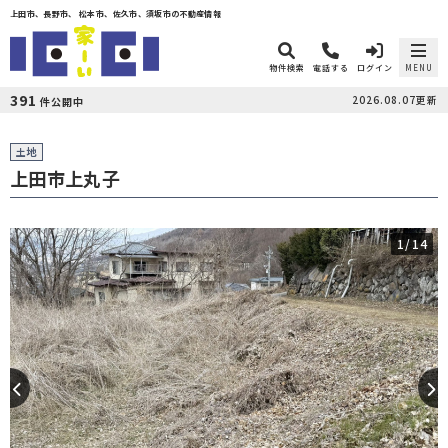
上田市、長野市、 松本市、佐久市、須坂市の不動産情報
物件検索
電話する
ログイン
MENU
391
2026.08.07更新
件公開中
土地
上田市上丸子
1
/14