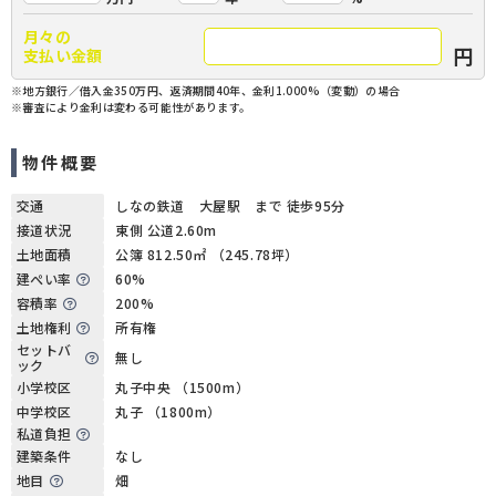
月々の
円
支払い金額
※地方銀行／借入金350万円、返済期間40年、金利1.000%（変動）の場合
※審査により金利は変わる可能性があります。
物件概要
交通
しなの鉄道 大屋駅 まで 徒歩95分
接道状況
東側 公道2.60m
土地面積
公簿 812.50㎡ （245.78坪）
建ぺい率
60%
容積率
200%
土地権利
所有権
セットバ
無し
ック
小学校区
丸子中央 （1500m）
中学校区
丸子 （1800m）
私道負担
建築条件
なし
地目
畑