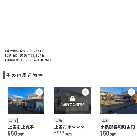
（弊社管理番号： 1006811）
【更新日】2026年03月24日
【次回更新日】2026年08月24日
その他周辺物件
土地
土地
土地
上田市上丸子
上田市＊＊＊＊
小県郡長和町古町
650
****
750
万円
万円
万円