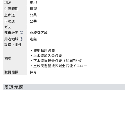
現況
更地
引渡時期
相談
上水道
公共
下水道
公共
ガス
都市計画
非線引区域
用途地域
定無
設備・条件
・農地転用必要
・上水道加入金必要
備考
・下水道負担金必要（810円/㎡）
・土砂災害警戒区域土石流イエロー
取引態様
仲介
周辺地図