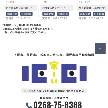
59.99坪
**坪
187.87坪
月々支払例：
16,435
円
*
月々支払例：
****
円
*
月々支払例：
18,964
円
*
写真充実
区画図有
写真充実
区画図有
写真充実
区画図有
更新日：2026.03.31
更新日：2025.07.19
更新日：2025.02.21
*40年ローン / 金利1.000%の場合
※審査により金利は変わる可能性があります。
詳しくは詳細ページをご覧ください。
上田市、長野市、 松本市、佐久市、須坂市の不動産情報
HPを見たと言ってお気軽にお問い合わせください
無料相談・お電話窓口
0268-75-8388