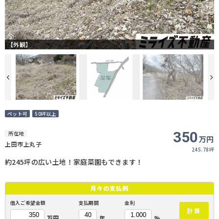
【外観】
ペット可
50坪以上
350
所在地
万円
上田市上丸子
245.78坪
約245坪の広い土地！家庭菜園もできます！
月々の
支払例
借入ご希望金額
支払期間
金利
計算
万円
年
%