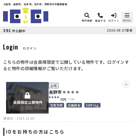
上田市、長野市、 松本市、佐久市、須坂市の不動産情報
物件検索
電話する
ログイン
MENU
391
2026.08.07更新
件公開中
Login
ログイン
こちらの物件は会員様限定で公開している物件です。ログインす
ると物件の詳細情報がご覧いただけます。
土地
長野市＊＊＊＊
****
万円
**坪
写真充実
区画図有
50坪以上
更新日：2025.12.05
IDをお持ちの方はこちら