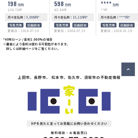
198
598
＊＊
****
万円
万円
万円
234.73坪
65.34坪
**坪
月々支払例：
5,006
円
*
月々支払例：
15,120
円
*
月々支払例：
****
円
*
写真充実
区画図有
写真充実
区画図有
写真充実
区画図有
更新日：2026.07.10
更新日：2026.07.23
更新日：2026.01.19
50坪以上
接道6ｍ以上
*40年ローン / 金利1.000%の場合
※審査により金利は変わる可能性があります。
詳しくは詳細ページをご覧ください。
上田市、長野市、 松本市、佐久市、須坂市の不動産情報
HPを見たと言ってお気軽にお問い合わせください
無料相談・お電話窓口