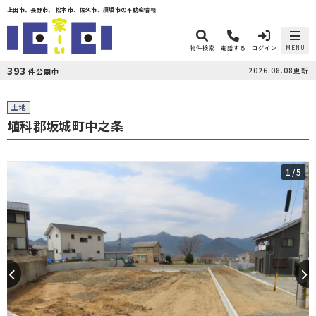
上田市、長野市、 松本市、佐久市、須坂市の不動産情報
物件検索
電話する
ログイン
MENU
393
2026.08.08更新
件公開中
土地
埴科郡坂城町中之条
1
/5