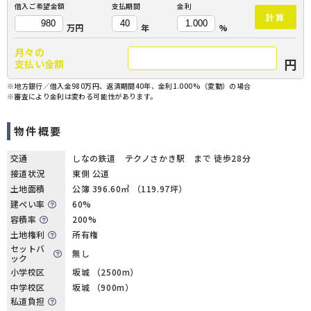
借入ご希望金額
支払期間
金利
計算
万円
年
%
月々の
円
支払い金額
※地方銀行／借入金980万円、返済期間40年、金利1.000%（変動）の場合
※審査により金利は変わる可能性があります。
物件概要
交通
しなの鉄道 テクノさかき駅 まで 徒歩28分
接道状況
東側 公道
土地面積
公簿 396.60㎡ （119.97坪）
建ぺい率
60%
容積率
200%
土地権利
所有権
セットバ
無し
ック
小学校区
坂城 （2500m）
中学校区
坂城 （900m）
私道負担