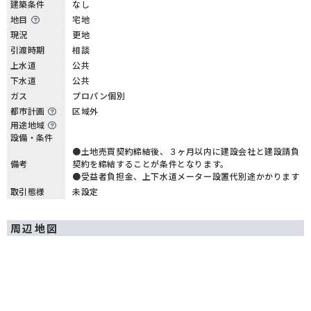
建築条件
なし
地目
宅地
現況
更地
引渡時期
相談
上水道
公共
下水道
公共
ガス
プロパン個別
都市計画
区域外
用途地域
設備・条件
●土地売買契約締結後、３ヶ月以内に建設会社と建設請負
備考
契約を締結することが条件となります。
●受益者負担金、上下水道メーター設置代別途かかります
取引態様
未設定
周辺地図