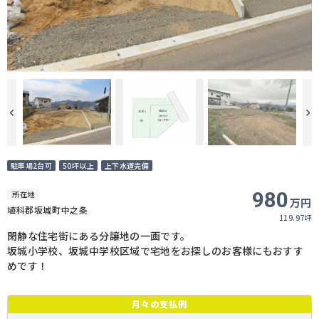
駐車場2台可
50坪以上
上下水道完備
980
所在地
万円
埴科郡坂城町中之条
119.97坪
閑静な住宅街にある分譲地の一画です。
坂城小学校、坂城中学校区域で宅地をお探しのお客様にもおすす
めです！
月々の
支払例