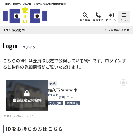
上田市、長野市、 松本市、佐久市、須坂市の不動産情報
物件検索
電話する
ログイン
MENU
393
2026.08.08更新
件公開中
Login
ログイン
こちらの物件は会員様限定で公開している物件です。ログインす
ると物件の詳細情報がご覧いただけます。
土地
佐久市＊＊＊＊
****
万円
**坪
写真充実
区画図有
更新日：2023.10.14
IDをお持ちの方はこちら