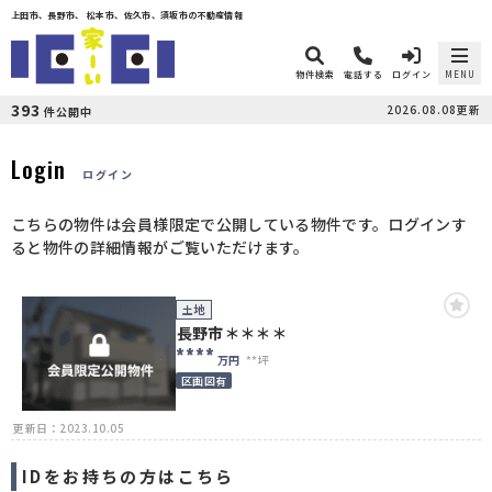
上田市、長野市、 松本市、佐久市、須坂市の不動産情報
物件検索
電話する
ログイン
MENU
393
2026.08.08更新
件公開中
Login
ログイン
こちらの物件は会員様限定で公開している物件です。ログインす
ると物件の詳細情報がご覧いただけます。
土地
長野市＊＊＊＊
****
万円
**坪
区画図有
更新日：2023.10.05
IDをお持ちの方はこちら