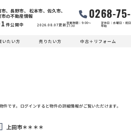
0268-75
田市、長野市、 松本市、佐久市、
坂市の不動産情報
91
営業時間：9:00〜
定休日：水曜日・祝日
件公開中
2026.08.07更新
17:30
年始
買いたい方
売りたい方
中古＋リフォーム
物件です。ログインすると物件の詳細情報がご覧いただけます。
上田市＊＊＊＊