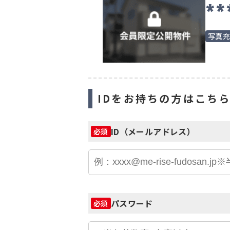
**
写真
IDをお持ちの方はこち
ID（メールアドレス）
必須
パスワード
必須