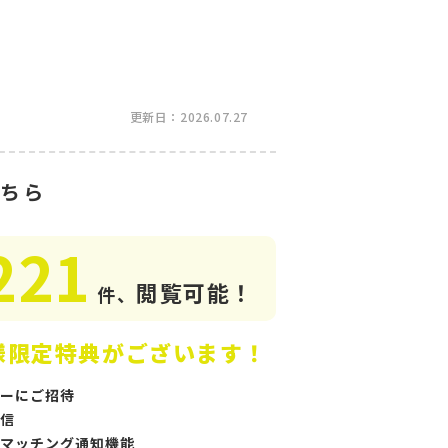
更新日：2026.07.27
ちら
221
閲覧可能！
件、
様限定特典がございます！
ーにご招待
信
マッチング通知機能