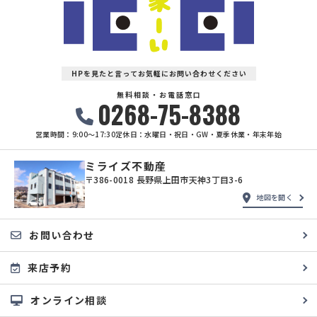
(5) 保有するお客さま情報について、お客さま本人からの開示、訂正、
削除、利用停止の依頼を所定の窓口でお受けして、誠意をもって対応い
たします。
具体的には、以下の内容に従ってお客さま情報の取り扱いをいたしま
す。
HPを見たと言ってお気軽にお問い合わせください
３．お客様の情報の利用目的
無料相談・お電話窓口
0268-75-8388
当社は、不動産についてのサービスをお客さまにご利用いただくにあた
り、各種の申込みの受付、訪問、提案、見積、各種の工事やサービス提
営業時間：9:00〜17:30
定休日：水曜日・祝日・GW・夏季休業・年末年始
供等の機会に、当社が直接あるいは協力会社又は業務委託先等を通じ
て、お客さまの個人情報（お客さまの電子メールアドレス、氏名、住
所、電話番号等）を取得いたしますが、これらの個人情報は下記の目的
ミライズ不動産
に利用させていただきます。
〒386-0018 長野県上田市天神3丁目3-6
(1) 不動産についてのサービスの提供
地図を開く
(2) 不動産についてのサービスのアフターサービスの提供
(3) 不動産についてのサービスのお知らせ・ＰＲ、調査・データ集積、
研究開発
お問い合わせ
(4) ウェブサイトシステム管理会社（以下「サイト管理会社」といいま
す。）への提供。
来店予約
(5) その他上記(1)から(4)に附随する業務の実施
なお、当社は、サイト管理会社が提供するサービス改善に必要な範囲
オンライン相談
で、お客様の個人データをサイト管理会社に提供します。