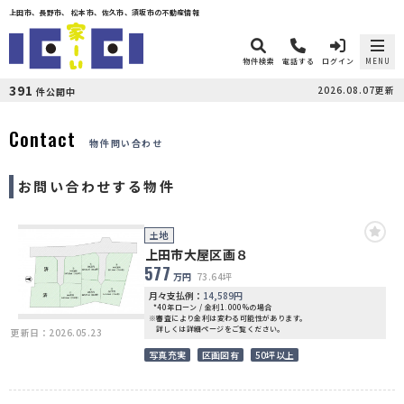
上田市、長野市、 松本市、佐久市、須坂市の不動産情報
物件検索
電話する
ログイン
MENU
391
2026.08.07更新
件公開中
Contact
物件問い合わせ
お問い合わせする物件
土地
上田市大屋区画８
577
万円
73.64坪
月々支払例：
14,589
円
*40年ローン / 金利1.000%の場合
※審査により金利は変わる可能性があります。
詳しくは詳細ページをご覧ください。
更新日：2026.05.23
写真充実
区画図有
50坪以上