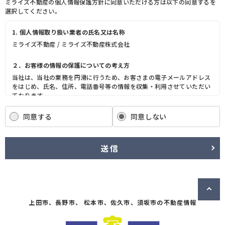
ミライズ不動産の個人情報保護方針に同意いただける方は以下の同意するを
選択してください。
1. 個人情報取り扱い業者の氏名又は名称
ミライズ不動産 / ミライズ不動産株式会社
２．お客様の情報の保護についての考え方
当社は、当社の業務を円滑に行うため、お客さまの電子メールアドレス
をはじめ、氏名、住所、電話番号等の情報を収集・利用させていただい
ております。
当社は、これらのお客さまの個人情報（以下「お客さま情報」といいま
す。）の適正な保護を重大な責務と認識し、この責務を果たすために、
同意する
同意しない
次の方針の下でお客さま情報を取り扱います。
(1) お客さま情報に適用される個人情報の保護に関する法律その他の関
係法令を遵守し、適切に取り扱います。また、適宜取扱いの改善に努め
送信
ます。
(2) お客さま情報の取扱いに関する規程を明確にし、従業者に周知徹底
します。また、取引先等に対しても適切にお客さま情報を取り扱うよう
に要請します。
(3) お客さま情報の収集に際しては、利用目的を特定して通知または公
表し、その利用目的にしたがってお客さま情報を取り扱います。
上田市、長野市、 松本市、佐久市、須坂市の不動産情報
(4) お客さま情報の漏洩、紛失、改ざん等を防止するために必要な 対策
を講じて適切な管理を行います。